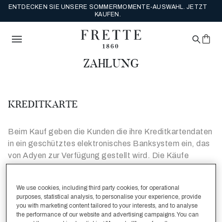
ENTDECKEN SIE UNSERE SOMMERMOMENTE-AUSWAHL. JETZT
KAUFEN.
ZAHLUNG
KREDITKARTE
Beim Kauf geben die Kunden die ihre Kreditkartendaten
in ein geschütztes elektronisches Banksystem ein, das
von Adyen zur Verfügung gestellt wird. Die Käufe
können durch Visa, MasterCard, American Express,
Diners und JCB getätigt werden. Um einen höheren
We use cookies, including third party cookies, for operational
Schutz für die E-Commerce Käufe zu garantieren,
purposes, statistical analysis, to personalise your experience, provide
empfiehlt FRETTE seinen Kunden die Nutzung der
you with marketing content tailored to your interests, and to analyse
Serviceleistungen Verified By Visa oder MasterCard
the performance of our website and advertising campaigns. You can