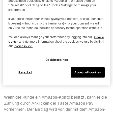
accept these cookies by clicking "Accept all", or refuse them on
Securecode, die einen PIN Sicherheitscode fordern,
"Reject all" or clicking on the "Cookie Settings" to manage your
mit dem sie ihre Einkäufe ganz sicher tätigen können.
preferences.
Für mehr Informationen siehe Webseite www.visa.com
If you close this banner without giving your consent, or if you continue
oder www.mastercard.com.
browsing without closing the banner or giving your consent, we will
only use the technical cookies necessary for the operation of the site.
PAYPAL
You can always manage your preferences by logging into our
Cookie
and get more information about the cookies we use by visiting
Center
our
Durch Wahl der PayPal Zahlung kann der Kunde direkt
COOKIE POLICY .
durch sein PayPal Konto bezahlen. Der Betrag wird von
der dazugehörigen Karte oder direkt vom Konto
Cookie settings
abgebucht.
Reject all
Accept all cookies
AMAZON PAY
Wenn der Kunde ein Amazon-Konto besitzt, kann er die
Zahlung durch Anklicken der Taste Amazon Pay
vornehmen. Der Betrag wird von der mit dem Amazon-