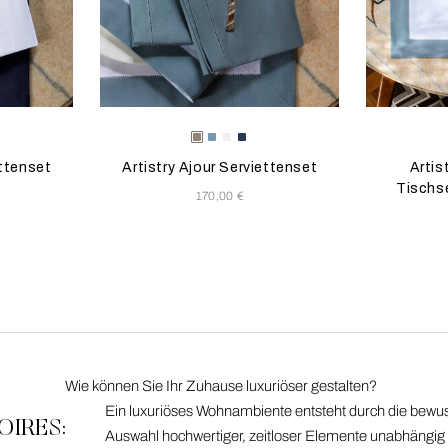
tualisiert das Produktbild
s
Die Auswahl der Farbe aktualisiert das Produktbild
Available Colors
Die Auswahl 
Availab
arina
s
e
Tan
Acquamarina
Weiss
Blue
ettenset
Artistry Ajour Serviettenset
Artis
Tischs
170,00 €
Wie können Sie Ihr Zuhause luxuriöser gestalten?
Ein luxuriöses Wohnambiente entsteht durch die bewu
IRES:
Auswahl hochwertiger, zeitloser Elemente unabhängig