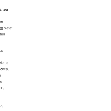
gänzen
on
en
bietet
eden
us
el aus
oio®,
r
ie
en,
en