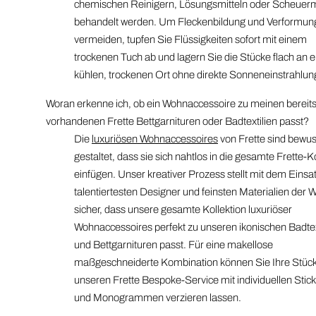
chemischen Reinigern, Lösungsmitteln oder Scheuerm
behandelt werden. Um Fleckenbildung und Verformun
vermeiden, tupfen Sie Flüssigkeiten sofort mit einem
trockenen Tuch ab und lagern Sie die Stücke flach an 
kühlen, trockenen Ort ohne direkte Sonneneinstrahlun
Woran erkenne ich, ob ein Wohnaccessoire zu meinen bereit
vorhandenen Frette Bettgarnituren oder Badtextilien passt?
Die
luxuriösen Wohnaccessoires
von Frette sind bewus
gestaltet, dass sie sich nahtlos in die gesamte Frette-K
einfügen. Unser kreativer Prozess stellt mit dem Einsa
talentiertesten Designer und feinsten Materialien der W
sicher, dass unsere gesamte Kollektion luxuriöser
Wohnaccessoires perfekt zu unseren ikonischen Badtex
und Bettgarnituren passt. Für eine makellose
maßgeschneiderte Kombination können Sie Ihre Stüc
unseren Frette Bespoke-Service mit individuellen Stic
und Monogrammen verzieren lassen.