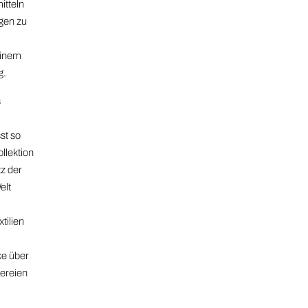
itteln
gen zu
einem
g.
s
st so
ollektion
tz der
elt
tilien
ke über
kereien