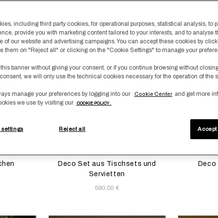
uptinhaltsbereich der Seite wider
es, including third party cookies, for operational purposes, statistical analysis, to 
Neuankömmlinge
Neuankömm
ence, provide you with marketing content tailored to your interests, and to analyse 
 of our website and advertising campaigns. You can accept these cookies by click
fuse them on "Reject all" or clicking on the "Cookie Settings" to manage your prefer
 this banner without giving your consent, or if you continue browsing without closin
consent, we will only use the technical cookies necessary for the operation of the s
ays manage your preferences by logging into our
and get more in
Cookie Center
ookies we use by visiting our
COOKIE POLICY .
 settings
Reject all
Accept 
tualisiert das Produktbild
s
Die Auswahl der Farbe aktualisiert das Produktbild
Available Colors
Die Auswahl 
Availab
re
erra
PineForest-
PineForest-
Tan
White
chen
Deco Set aus Tischsets und
Deco 
Servietten
590,00 €