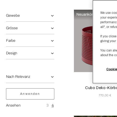
Die Auswahl der Option spiegelt die vorhandenen Daten im Ha
Filtern nach:
We use cooki
Neuankömmlinge
Gewebe
your experi
performance
all", or re
Grösse
If you close
Farbe
giving your 
You can alw
Design
about the c
Cookie
Die Auswahl der Farbe ak
Available Color
BlueMa
RedT
Cubo Deko-Körb
Anwenden
770,00 €
Ansehen
3
4