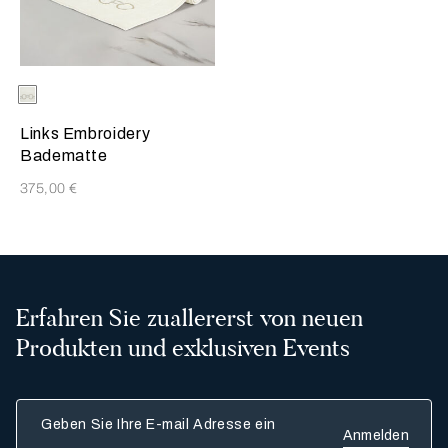
Die Auswahl der Farbe aktualisiert das Produktbild
Available Colors
SavageBeige-
Kilppe
Links Embroidery
Badematte
375,00 €
Erfahren Sie zuallererst von neuen
Produkten und exklusiven Events
Geben Sie Ihre E-mail Adresse ein