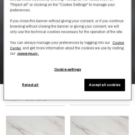
"Reject all" or clicking on the "Cookie Settings" to manage your
preferences.
If you close this banner without giving your consent, or if you continue
browsing without closing the banner or giving your consent, we will
only use the technical cookies necessary for the operation of the site.
You can always manage your preferences by logging into our
Cookie
and get more information about the cookies we use by visiting
Center
our
COOKIE POLICY .
Shop by Design
Links Embroidery
Cookie settings
Reject all
Accept all cookies
Filter
Nach Relevanz
Die Auswahl der Option spiegelt die vorhandenen Daten im Haupt
Filtern nach: