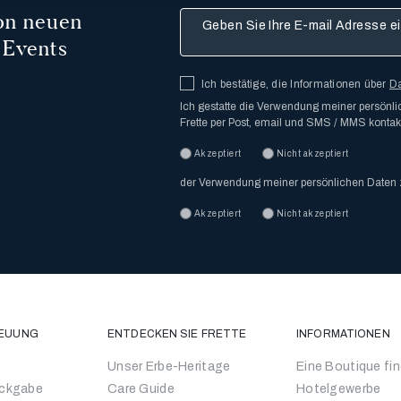
von neuen
Geben Sie Ihre E-mail Adresse ein
 Events
Ich bestätige, die Informationen über
D
Ich gestatte die Verwendung meiner persön
Frette per Post, email und SMS / MMS kontakt
Akzeptiert
Nicht akzeptiert
der Verwendung meiner persönlichen Daten
Akzeptiert
Nicht akzeptiert
EUUNG
ENTDECKEN SIE FRETTE
INFORMATIONEN
Unser Erbe-Heritage
Eine Boutique fi
ückgabe
Care Guide
Hotelgewerbe