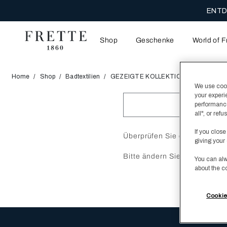
ENTD
Shop
Geschenke
World of F
Home
Shop
Badtextilien
GEZEIGTE KOLLEKTIONEN
Nach D
We use cooki
your experi
performance
all", or re
If you close
Überprüfen Sie die Rechtsch
giving your 
Bitte ändern Sie Ihre Suchan
You can alw
about the c
Cookie