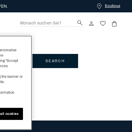
Boutique
EN.
personalise
the
ing "Accept
SEARCH
ences.
g the banner or
ite.
formation
all cookies