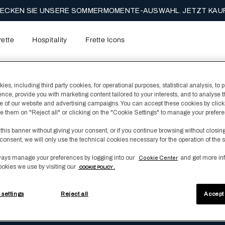
ECKEN SIE UNSERE SOMMERMOMENTE-AUSWAHL. JETZT KAUF
rette
Hospitality
Frette Icons
esign
Mediterranean
es, including third party cookies, for operational purposes, statistical analysis, to 
ence, provide you with marketing content tailored to your interests, and to analyse 
 of our website and advertising campaigns. You can accept these cookies by click
fuse them on "Reject all" or clicking on the "Cookie Settings" to manage your prefer
 this banner without giving your consent, or if you continue browsing without closin
reibung
consent, we will only use the technical cookies necessary for the operation of the s
frage.
ays manage your preferences by logging into our
and get more in
Cookie Center
ookies we use by visiting our
COOKIE POLICY .
 settings
Reject all
Accept 