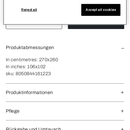
Menge
-
1
+
Reject all
Accept all cookies
Auf den Wunschzettel
In Den Warenkorb
Produktabmessungen
In centimetres:
270x260
In inches:
106x102
sku:
8050844161223
Produktinformationen
Pflege
Rückgabe und Umtausch