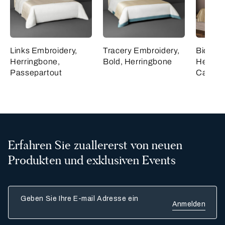
Links Embroidery,
Tracery Embroidery,
Bicolor
Herringbone,
Bold, Herringbone
Herrin
Passepartout
Cashme
Erfahren Sie zuallererst von neuen
Produkten und exklusiven Events
Geben Sie Ihre E-mail Adresse ein