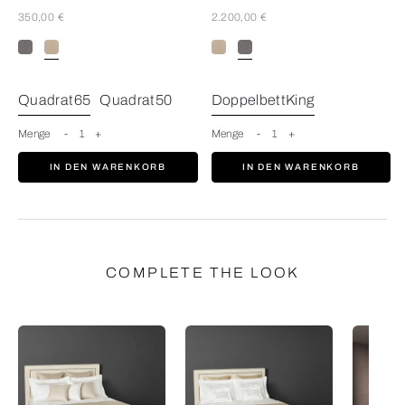
350,00 €
2.200,00 €
SavageBeige
Quadrat65
Quadrat50
DoppelbettKing
Menge
-
1
+
Menge
-
1
+
IN DEN WARENKORB
IN DEN WARENKORB
COMPLETE THE LOOK