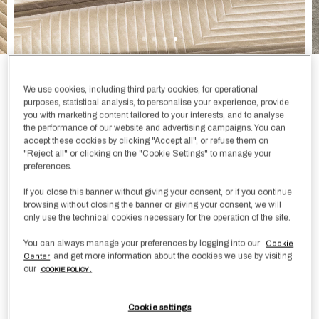
Herringbone Bettüberwurf
We use cookies, including third party cookies, for operational
purposes, statistical analysis, to personalise your experience, provide
2.200,00 €
you with marketing content tailored to your interests, and to analyse
the performance of our website and advertising campaigns. You can
Die elegante Luxury Herringbone Tagesdecke ist aus
accept these cookies by clicking "Accept all", or refuse them on
"Reject all" or clicking on the "Cookie Settings" to manage your
garngefärbten Seidenjacquard gefertigt und zeigt einen
preferences.
subtilen Glanz und das traditionelle Fischgrätmuster, das
bis zu den passenden gesäumten Kanten reicht.
If you close this banner without giving your consent, or if you continue
browsing without closing the banner or giving your consent, we will
Farbe
SavageBeige
only use the technical cookies necessary for the operation of the site.
You can always manage your preferences by logging into our
Cookie
and get more information about the cookies we use by visiting
Center
our
Größe
Größentabelle
COOKIE POLICY .
DoppelbettKing
Cookie settings