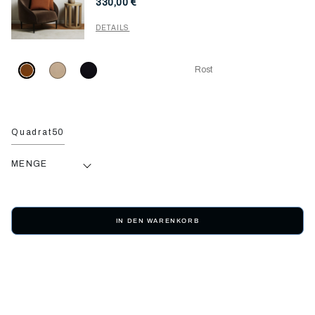
330,00 €
DETAILS
Rost
Quadrat50
MENGE
IN DEN WARENKORB