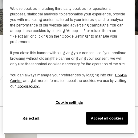
We use cookies, including third party cookies, for operational
purposes, statistical analysis, to personalise your experience, provide
you with marketing content tailored to your interests, and to analyse
the performance of our website and advertising campaigns. You can
accept these cookies by clicking "Accept all", or refuse them on
"Reject all" or clicking on the "Cookie Settings" to manage your
preferences.
RAYS, BASKET WEAVE,
If you close this banner without giving your consent, or if you continue
browsing without closing the banner or giving your consent, we will
PASSEPARTOUT, KNOP
only use the technical cookies necessary for the operation of the site.
You can always manage your preferences by logging into our
Cookie
and get more information about the cookies we use by visiting
Center
DEN LOOK SHOPPEN
our
COOKIE POLICY .
Cookie settings
Reject all
Accept all cookies
Knop Plaid