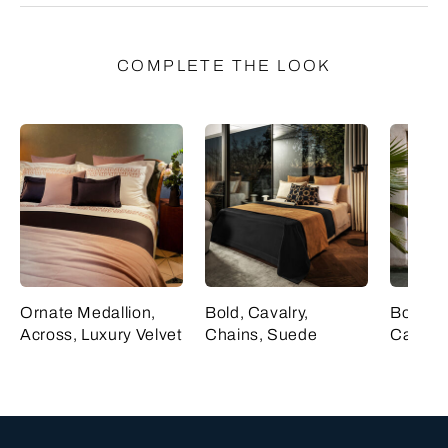
COMPLETE THE LOOK
Ornate Medallion,
Bold, Cavalry,
Bold, C
Across, Luxury Velvet
Chains, Suede
Cashme