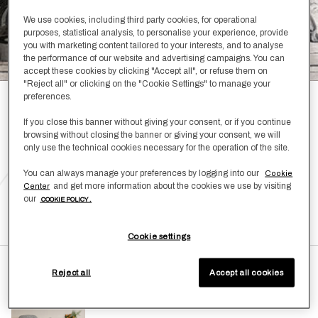
We use cookies, including third party cookies, for operational
purposes, statistical analysis, to personalise your experience, provide
you with marketing content tailored to your interests, and to analyse
the performance of our website and advertising campaigns. You can
accept these cookies by clicking "Accept all", or refuse them on
"Reject all" or clicking on the "Cookie Settings" to manage your
preferences.
BOLD, CHAINS, ACROSS,
If you close this banner without giving your consent, or if you continue
browsing without closing the banner or giving your consent, we will
LUXURY COTTON VELVET
only use the technical cookies necessary for the operation of the site.
You can always manage your preferences by logging into our
Cookie
and get more information about the cookies we use by visiting
Center
DEN LOOK SHOPPEN
our
COOKIE POLICY .
Cookie settings
Reject all
Accept all cookies
Chains Dekokissen