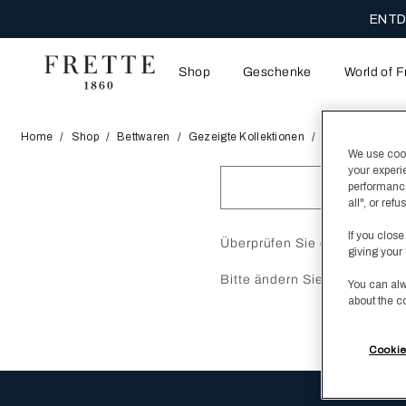
ENTD
Shop
Geschenke
World of F
Home
Shop
Bettwaren
Gezeigte Kollektionen
Nach Design
We use cooki
your experi
performance
all", or re
If you close
Überprüfen Sie die Rechtsch
giving your 
Bitte ändern Sie Ihre Suchan
You can alw
about the c
Cookie