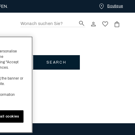
Boutique
EN.
personalise
the
ing "Accept
SEARCH
ences.
g the banner or
ite.
formation
all cookies