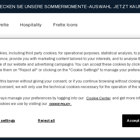
ECKEN SIE UNSERE SOMMERMOMENTE-AUSWAHL. JETZT KAUF
rette
Hospitality
Frette Icons
Cavalry
es, including third party cookies, for operational purposes, statistical analysis, to 
ence, provide you with marketing content tailored to your interests, and to analyse 
 of our website and advertising campaigns. You can accept these cookies by click
fuse them on "Reject all" or clicking on the "Cookie Settings" to manage your prefer
 this banner without giving your consent, or if you continue browsing without closin
reibung
consent, we will only use the technical cookies necessary for the operation of the s
frage.
ays manage your preferences by logging into our
and get more in
Cookie Center
ookies we use by visiting our
COOKIE POLICY .
 settings
Reject all
Accept 