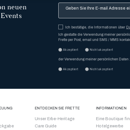
von neuen
Geben Sie Ihre E-mail Adresse ein
 Events
Ich bestätige, die Informationen über
D
Ich gestatte die Verwendung meiner persön
Frette per Post, email und SMS / MMS kontakt
Akzeptiert
Nicht akzeptiert
der Verwendung meiner persönlichen Daten
Akzeptiert
Nicht akzeptiert
EUUNG
ENTDECKEN SIE FRETTE
INFORMATIONEN
Unser Erbe-Heritage
Eine Boutique fi
ückgabe
Care Guide
Hotelgewerbe