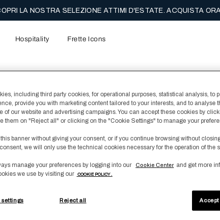
OPRI LA NOSTRA SELEZIONE ATTIMI D'ESTATE. ACQUISTA ORA
Hospitality
Frette Icons
es, including third party cookies, for operational purposes, statistical analysis, to 
ence, provide you with marketing content tailored to your interests, and to analyse 
l contenuto principale della pagina
 of our website and advertising campaigns. You can accept these cookies by click
fuse them on "Reject all" or clicking on the "Cookie Settings" to manage your prefer
 this banner without giving your consent, or if you continue browsing without closin
consent, we will only use the technical cookies necessary for the operation of the s
ays manage your preferences by logging into our
and get more in
Cookie Center
ookies we use by visiting our
COOKIE POLICY .
 settings
Reject all
Accept 