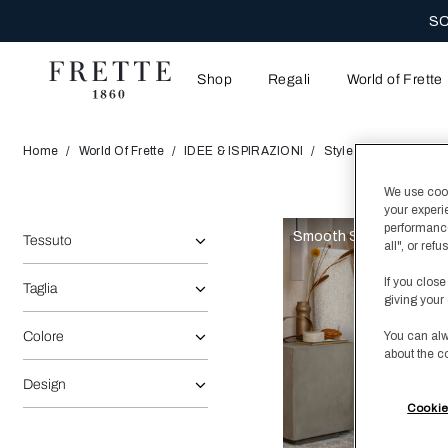
SC
Shop
Regali
World of Frette
Home
World Of Frette
IDEE & ISPIRAZIONI
Style Of Living
We use cooki
your experi
La selezione dell'opzione rifletterà i dati presenti nell'area de
Affina la ricerca:
performance
Smooth Sateen
Tessuto
all", or re
If you close
Taglia
giving your 
Colore
You can alw
about the c
Design
Cookie