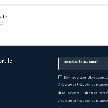
i aggiornerà l'immagine del prodotto
s
k-
e
ySky
glio
etto
,00
ri le
Inserisci la tua email
Dichiaro di aver letto e compre
A ricevere da Frette offerte e promozi
Do il consenso
Non do il conse
A ricevere da Frette offerte e promozi