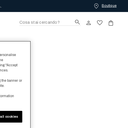
Boutique
.
personalise
the
ing "Accept
ences.
g the banner or
ite.
formation
all cookies