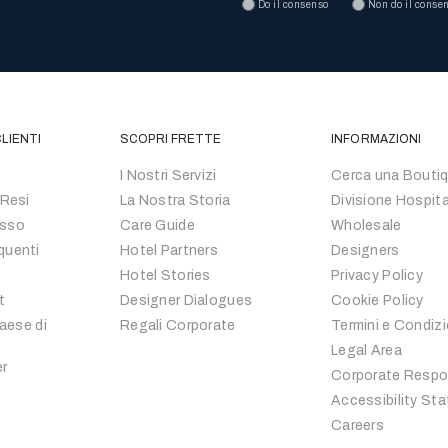
Do il consenso
Non do il conse
LIENTI
SCOPRI FRETTE
INFORMAZIONI
I Nostri Servizi
Cerca una Bouti
 Resi
La Nostra Storia
Divisione Hospita
esso
Care Guide
Wholesale
quenti
Hotel Partners
Designers
Hotel Stories
Privacy Policy
t
Designer Dialogues
Cookie Policy
Paese di
Regali Corporate
Termini e Condizi
Legal Area
er
Corporate Respon
Accessibility St
Careers