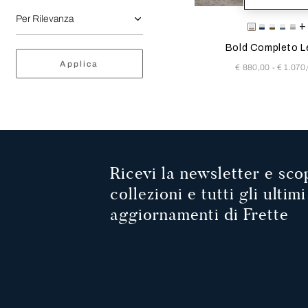
Selezionando il colore s
Available Color
+
Milk-
Milk-
Milk-
Milk-
Mil
Tan
IndigoBlu
Olive
Rain
Sco
Bold Completo L
Applica
€ 880,00
€ 1.070
-
Ricevi la newsletter e scop
collezioni e tutti gli ultimi
aggiornamenti di Frette