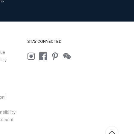
nso
STAY CONNECTED
que
lity
oni
sibility
atement