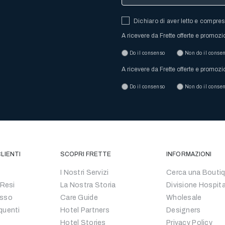
Dichiaro di aver letto e compre
A ricevere da Frette offerte e promozi
Do il consenso
Non do il conse
A ricevere da Frette offerte e promozi
Do il consenso
Non do il conse
LIENTI
SCOPRI FRETTE
INFORMAZIONI
I Nostri Servizi
Cerca una Bouti
 Resi
La Nostra Storia
Divisione Hospita
esso
Care Guide
Wholesale
quenti
Hotel Partners
Designers
Hotel Stories
Privacy Policy