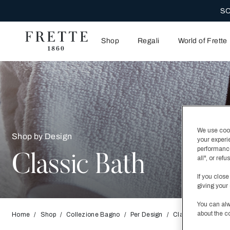
SC
Shop
Regali
World of Frette
We use cooki
Shop by Design
your experi
performance
Classic Bath
all", or re
If you close
giving your 
You can alw
about the c
Home
Shop
Collezione Bagno
Per Design
Classic