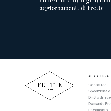
collezioni e tutti gli ultimi
aggiornamenti di Frette
ASSISTENZA C
Contattaci
Spedizione e
Diritto di rec
Domande Fre
Pagamento