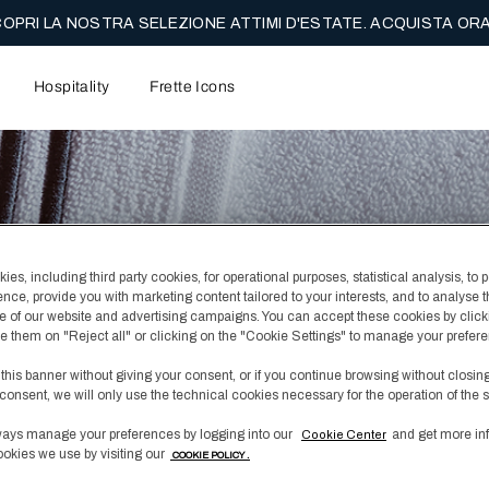
OPRI LA NOSTRA SELEZIONE ATTIMI D'ESTATE. ACQUISTA ORA
Hospitality
Frette Icons
es, including third party cookies, for operational purposes, statistical analysis, to 
ence, provide you with marketing content tailored to your interests, and to analyse 
 of our website and advertising campaigns. You can accept these cookies by click
fuse them on "Reject all" or clicking on the "Cookie Settings" to manage your prefer
 this banner without giving your consent, or if you continue browsing without closin
consent, we will only use the technical cookies necessary for the operation of the s
ays manage your preferences by logging into our
and get more in
Cookie Center
ookies we use by visiting our
COOKIE POLICY .