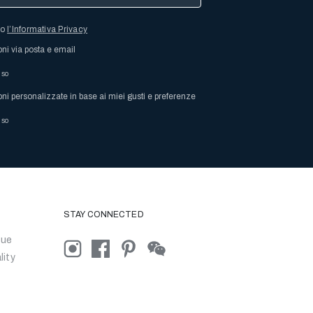
so
l’Informativa Privacy
oni via posta e email
nso
oni personalizzate in base ai miei gusti e preferenze
nso
STAY CONNECTED
que
lity