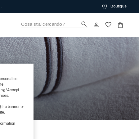
Boutique
.
personalise
the
ing "Accept
ences.
g the banner or
ite.
formation