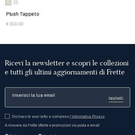
Selezionando il colore si aggiornerà l'immagine del prodotto
Available Colors
Milk
Bianco
Plush Tappeto
€ 310,00
Ricevi la newsletter e scopri le collezioni
e tutti gli ultimi aggiornamenti di Frette
Inserisci la tua email
Dichiaro di aver letto e compreso
l’Informativa Privacy
A ricevere da Frette offerte e promozioni via posta e email