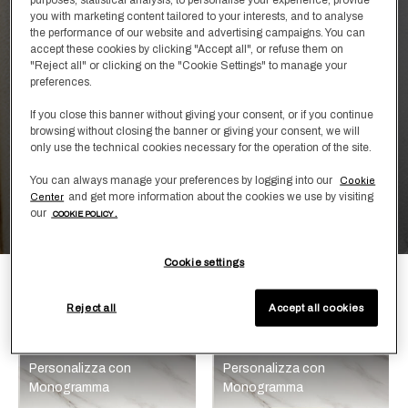
you with marketing content tailored to your interests, and to analyse
the performance of our website and advertising campaigns. You can
accept these cookies by clicking "Accept all", or refuse them on
"Reject all" or clicking on the "Cookie Settings" to manage your
preferences.
If you close this banner without giving your consent, or if you continue
browsing without closing the banner or giving your consent, we will
only use the technical cookies necessary for the operation of the site.
Shop by Design
You can always manage your preferences by logging into our
Cookie
and get more information about the cookies we use by visiting
Plush
Center
our
COOKIE POLICY .
Cookie settings
Filtra
Per Rilevanza
Reject all
Accept all cookies
La selezione dell'opzione rifletterà i dati presenti nell'area del c
Affina la ricerca:
Personalizza con
Personalizza con
Monogramma
Monogramma