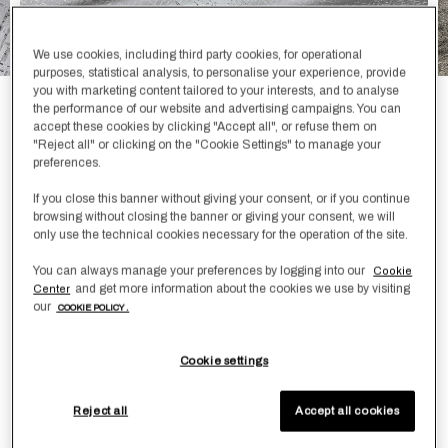
We use cookies, including third party cookies, for operational
purposes, statistical analysis, to personalise your experience, provide
you with marketing content tailored to your interests, and to analyse
the performance of our website and advertising campaigns. You can
Luxury Glowing Weave Copripiumino
accept these cookies by clicking "Accept all", or refuse them on
"Reject all" or clicking on the "Cookie Settings" to manage your
€ 3.650,00
preferences.
Realizzato in misto seta-cotone e contraddistinto
If you close this banner without giving your consent, or if you continue
dall’intricata lavorazione natté del jacquard, l’elegante
browsing without closing the banner or giving your consent, we will
only use the technical cookies necessary for the operation of the site.
copripiumino Luxury Glowing Weave dona alla camera da
letto un aspetto sofisticato.
You can always manage your preferences by logging into our
Cookie
and get more information about the cookies we use by visiting
Center
Colore
Cliff Grey
our
COOKIE POLICY .
Cookie settings
Taglia
Guida alle Misure
Reject all
Accept all cookies
Matrimoniale