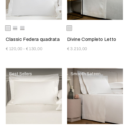
Selezionando il colore si aggiornerà l'immagine del prodotto
Available Colors
Bianco-
White-
Bianco-
Selezionando il colore si aggio
Available Colors
Bianco
Bianco
AshGrey
Kaki
Classic Federa quadrata
Divine Completo Letto
€ 120,00
-
€ 130,00
€ 3.210,00
Best Sellers
Smooth Sateen