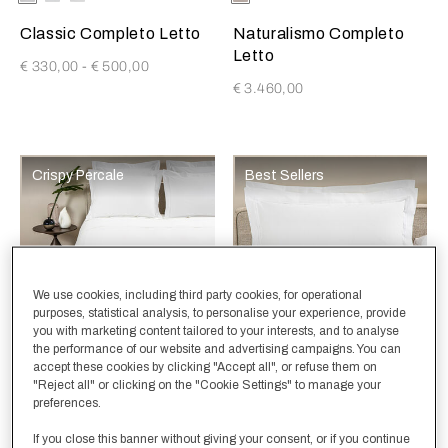
Kaki
GrigioCenere
Bianco
Classic Completo Letto
Naturalismo Completo
Letto
€ 330,00
-
€ 500,00
€ 3.460,00
Crispy Percale
Best Sellers
We use cookies, including third party cookies, for operational
purposes, statistical analysis, to personalise your experience, provide
you with marketing content tailored to your interests, and to analyse
the performance of our website and advertising campaigns. You can
accept these cookies by clicking "Accept all", or refuse them on
Selezionando il colore si aggiornerà l'immagine del prodotto
Available Colors
Bianco-
White-
Bianco-
Selezionando il colore si aggio
Available Colors
Bianco-
White-
Bianco-
"Reject all" or clicking on the "Cookie Settings" to manage your
Bianco
AshGrey
Kaki
Bianco
AshGrey
Kaki
preferences.
Classic Copripiumino
Classic Federa
If you close this banner without giving your consent, or if you continue