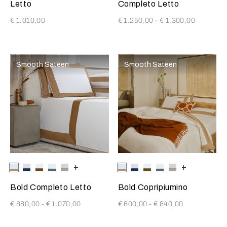
Letto
Completo Letto
€ 1.010,00
€ 1.250,00
-
€ 1.300,00
Smooth Sateen
Smooth Sateen
Selezionando il colore si aggiornerà l'immagine del prodotto
Available Colors
Milk-
Milk-
Milk-
Milk-
Milk-
+
Selezionando il colore si aggio
Available Colors
Milk-
Milk-
Milk-
Milk-
Milk-
+
Tan
IndigoBlue
Olive
RainySky
Scoglio
Tan
IndigoBlue
Olive
RainySky
Scoglio
Bold Completo Letto
Bold Copripiumino
€ 880,00
-
€ 1.070,00
€ 600,00
-
€ 840,00