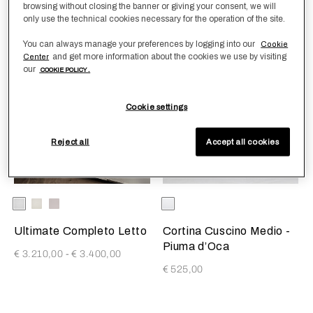
€ 280,00
-
€ 410,00
€ 120,00
browsing without closing the banner or giving your consent, we will
only use the technical cookies necessary for the operation of the site.
You can always manage your preferences by logging into our
Cookie
and get more information about the cookies we use by visiting
Center
Ultra-Fine Sateen
Best Sellers
our
COOKIE POLICY .
Cookie settings
Reject all
Accept all cookies
Selezionando il colore si aggiornerà l'immagine del prodotto
Available Colors
Bianco
Milk
Moonstone
Selezionando il colore si aggio
Available Colors
Bianco
Ultimate Completo Letto
Cortina Cuscino Medio -
Piuma d’Oca
€ 3.210,00
-
€ 3.400,00
€ 525,00