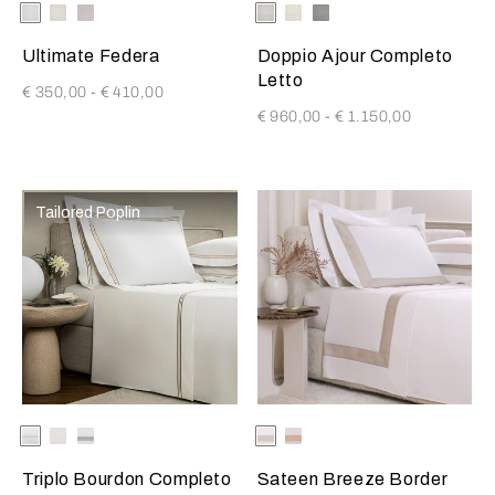
Selezionando il colore si aggiornerà l'immagine del prodotto
Available Colors
Bianco
Milk
Moonstone
Selezionando il colore si aggio
Available Colors
Bianco
Milk
Scoglio
Ultimate Federa
Doppio Ajour Completo
Letto
€ 350,00
-
€ 410,00
€ 960,00
-
€ 1.150,00
Tailored Poplin
Selezionando il colore si aggiornerà l'immagine del prodotto
Available Colors
Bianco-
Bianco-
Bianco-
Selezionando il colore si aggio
Available Colors
Milk-
Milk-
SavageBeige
Milk
Grigio
Greige
MistyBlush
Triplo Bourdon Completo
Sateen Breeze Border