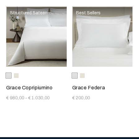
Structured Sateen
Best Sellers
Selezionando il colore si aggiornerà l'immagine del prodotto
Available Colors
Bianco
Milk
Selezionando il colore si aggio
Available Colors
Bianco
Milk
Grace Copripiumino
Grace Federa
€ 980,00
-
€ 1.030,00
€ 200,00
3
Tutto