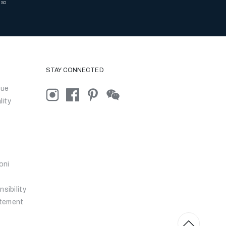
nso
STAY CONNECTED
que
lity
oni
sibility
atement