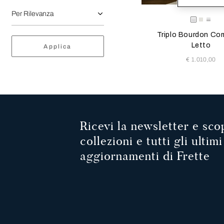
Selezionando il colore s
Available Color
Bianco-
Bianc
Bia
Savage
Milk
Grig
Triplo Bourdon Co
Letto
Applica
€ 1.010,00
Ricevi la newsletter e scop
collezioni e tutti gli ultimi
aggiornamenti di Frette