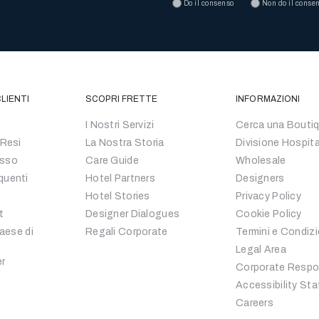
Do il consenso
Non do il conse
LIENTI
SCOPRI FRETTE
INFORMAZIONI
I Nostri Servizi
Cerca una Bouti
 Resi
La Nostra Storia
Divisione Hospita
esso
Care Guide
Wholesale
quenti
Hotel Partners
Designers
Hotel Stories
Privacy Policy
t
Designer Dialogues
Cookie Policy
Paese di
Regali Corporate
Termini e Condizi
Legal Area
er
Corporate Respon
Accessibility St
Careers