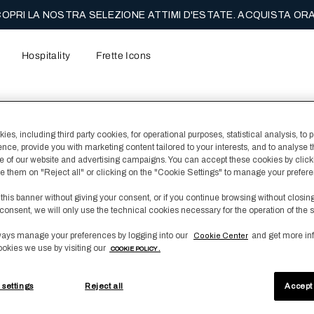
OPRI LA NOSTRA SELEZIONE ATTIMI D'ESTATE. ACQUISTA ORA
Hospitality
Frette Icons
to
es, including third party cookies, for operational purposes, statistical analysis, to 
ence, provide you with marketing content tailored to your interests, and to analyse 
l contenuto principale della pagina
 of our website and advertising campaigns. You can accept these cookies by click
fuse them on "Reject all" or clicking on the "Cookie Settings" to manage your prefer
 this banner without giving your consent, or if you continue browsing without closin
consent, we will only use the technical cookies necessary for the operation of the s
ays manage your preferences by logging into our
and get more in
Cookie Center
ookies we use by visiting our
COOKIE POLICY .
 settings
Reject all
Accept 