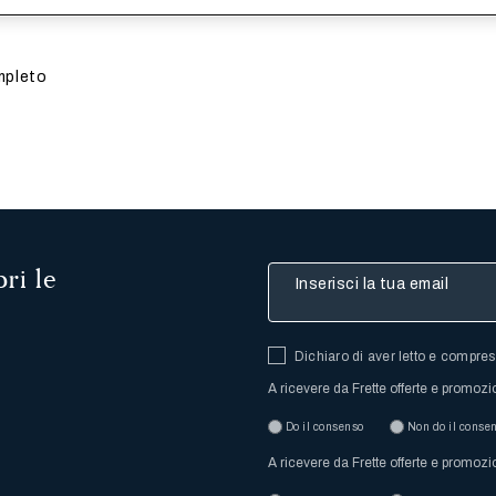
i aggiornerà l'immagine del prodotto
s
o-
nco-
Beige
io
mpleto
ri le
Inserisci la tua email
Dichiaro di aver letto e compre
A ricevere da Frette offerte e promozi
Do il consenso
Non do il conse
A ricevere da Frette offerte e promozi