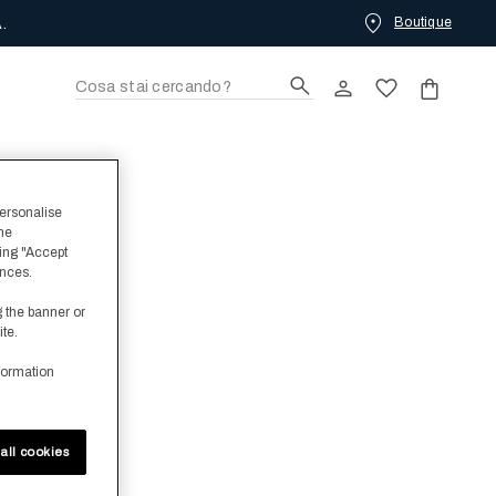
Boutique
.
personalise
the
ing "Accept
ences.
g the banner or
ite.
formation
all cookies