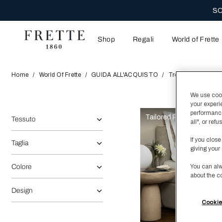
SC
Shop
Regali
World of Frette
Home
World Of Frette
GUIDA ALL'ACQUISTO
Trova Il Tuo Tessu
We use cooki
your experi
La selezione dell'opzione rifletterà i dati presenti nell'area de
Affina la ricerca:
performance
Tailored Poplin
Tessuto
all", or re
If you close
Taglia
giving your 
Colore
You can alw
about the c
Design
Cookie