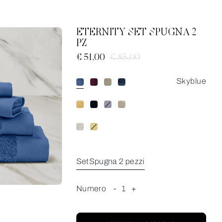
ETERNITY SET SPUGNA 2
PZ
€ 51,00
€ 85,00
Skyblue
SetSpugna 2 pezzi
Numero
-
1
+