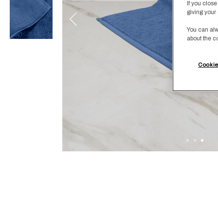
If you close
giving your 
You can alw
about the c
Cookie