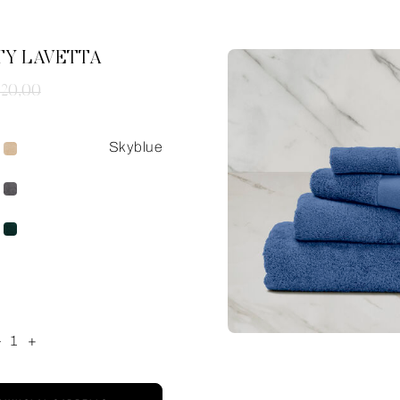
TY LAVETTA
 20,00
Skyblue
-
1
+