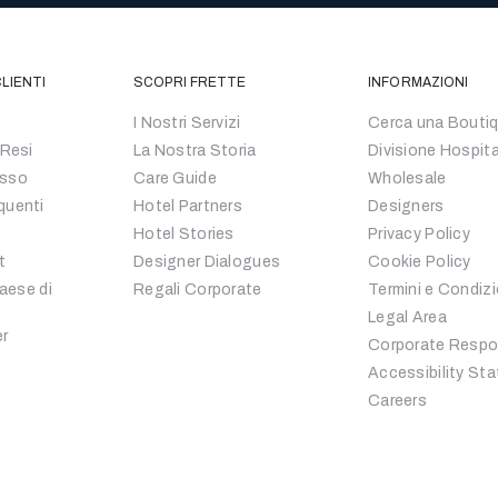
LIENTI
SCOPRI FRETTE
INFORMAZIONI
I Nostri Servizi
Cerca una Bouti
 Resi
La Nostra Storia
Divisione Hospita
esso
Care Guide
Wholesale
quenti
Hotel Partners
Designers
Hotel Stories
Privacy Policy
t
Designer Dialogues
Cookie Policy
Paese di
Regali Corporate
Termini e Condizi
Legal Area
er
Corporate Respon
Accessibility St
Careers