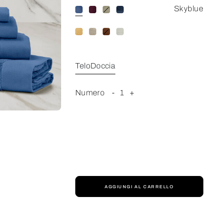
Skyblue
TeloDoccia
Numero
-
1
+
AGGIUNGI AL CARRELLO