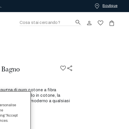
Boutique
O. COMPRA ORA.
o Bagno
pugna di puro cotone a fibra
a un audace bordo in cotone, la
erisce un tocco moderno a qualsiasi
personalise
the
ing "Accept
ences.