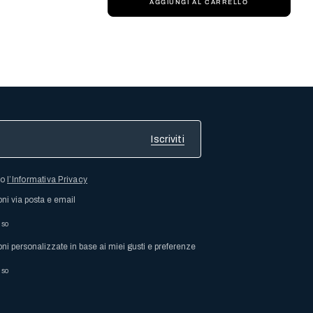
AGGIUNGI AL CARRELLO
so
l’Informativa Privacy
oni via posta e email
nso
oni personalizzate in base ai miei gusti e preferenze
nso