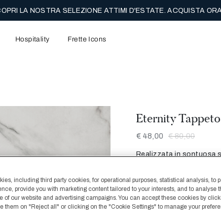
A SPEDIZIONE GRATUITA SU TUTTI GLI ORDINI A PREZZO PIEN
Hospitality
Frette Icons
Eternity Tappet
€ 48,00
€ 80,00
Realizzata in sontuosa s
extralunga e arricchita d
collezione Eternity conf
es, including third party cookies, for operational purposes, statistical analysis, to 
tipo di bagno.
ence, provide you with marketing content tailored to your interests, and to analyse 
 of our website and advertising campaigns. You can accept these cookies by click
Colore
Skyblue
fuse them on "Reject all" or clicking on the "Cookie Settings" to manage your prefer