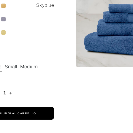
Skyblue
e
Small
Medium
-
1
+
GIUNGI AL CARRELLO