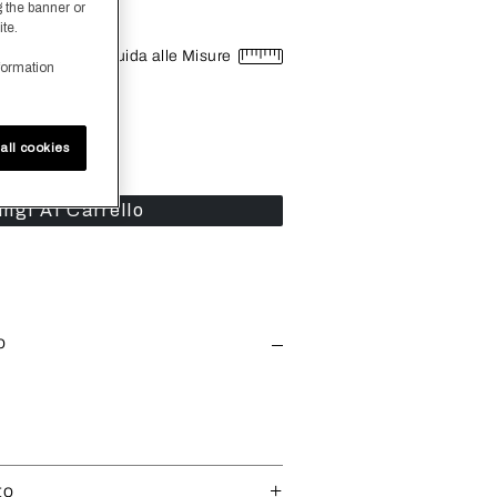
g the banner or
ite.
Guida alle Misure
formation
all cookies
+
ngi Al Carrello
o
to