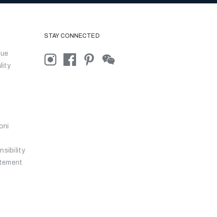
STAY CONNECTED
que
lity
oni
sibility
atement