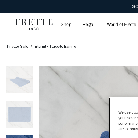
APPROFITTA DELL
Shop
Regali
World of Frette
Private Sale
Eternity Tappeto Bagno
We use cooki
your experi
performance
all", or re