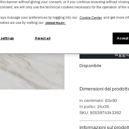
 this banner without giving your consent, or if you continue browsing without closin
consent, we will only use the technical cookies necessary for the operation of the s
Taglia
ays manage your preferences by logging into our
and get more in
Cookie Center
ookies we use by visiting our
COOKIE POLICY .
Tappeto
 settings
Reject all
Accept 
Numero
-
1
Aggiu
Disponibile
Dimensioni del prodott
In centimetri:
60x90
In pollici:
24x35
SKU:
8053874343362
Informazioni sul prodot