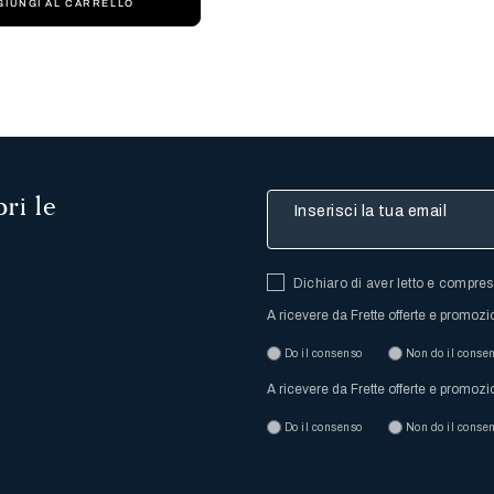
GIUNGI AL CARRELLO
ri le
Inserisci la tua email
Dichiaro di aver letto e compre
A ricevere da Frette offerte e promozi
Do il consenso
Non do il conse
A ricevere da Frette offerte e promozi
Do il consenso
Non do il conse