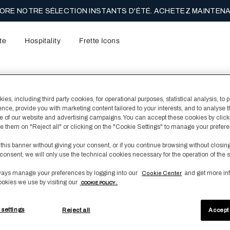
ORE NOTRE SÉLECTION INSTANTS D'ÉTÉ. ACHETEZ MAINTENA
te
Hospitality
Frette Icons
es, including third party cookies, for operational purposes, statistical analysis, to 
ence, provide you with marketing content tailored to your interests, and to analyse 
 la zone de contenu principale de la page
 of our website and advertising campaigns. You can accept these cookies by click
fuse them on "Reject all" or clicking on the "Cookie Settings" to manage your prefer
 this banner without giving your consent, or if you continue browsing without closin
consent, we will only use the technical cookies necessary for the operation of the s
ays manage your preferences by logging into our
and get more in
Cookie Center
ookies we use by visiting our
COOKIE POLICY .
 settings
Reject all
Accept 