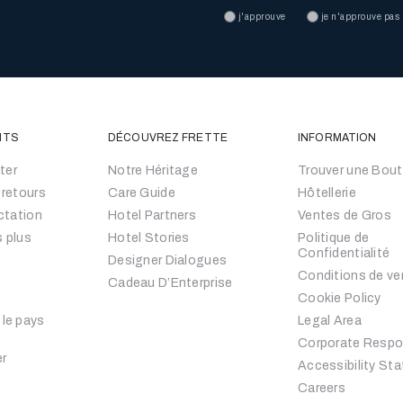
j'approuve
je n'approuve pas
NTS
DÉCOUVREZ FRETTE
INFORMATION
ter
Notre Héritage
Trouver une Bout
 retours
Care Guide
Hôtellerie
actation
Hotel Partners
Ventes de Gros
s plus
Hotel Stories
Politique de
Confidentialité
Designer Dialogues
Conditions de ve
Cadeau D’Enterprise
Cookie Policy
 le pays
Legal Area
Corporate Respon
er
Accessibility St
Careers