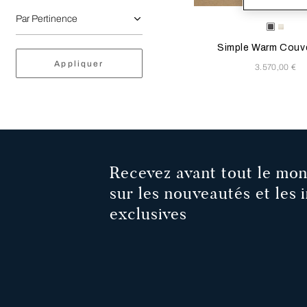
La sélection de la couleu
Available Color
Gris
Ivoire
Simple Warm Couv
Appliquer
3.570,00 €
Recevez avant tout le mon
sur les nouveautés et les i
exclusives