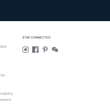
STAY CONNECTED
ique
nte
sibility
atement