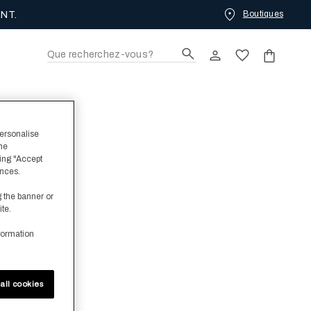
Boutiques
NT.
personalise
the
ing "Accept
ences.
g the banner or
ite.
formation
all cookies