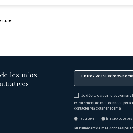
r mettra à jour l'image du produit
s
erture
de les infos
Entrez votre adresse email
nitiatives
Je déclare avoir lu et compris 
le traitement de mes données personn
contacter via courrier et email
j'approuve
je n'approuve pas
au traitement de mes données personn