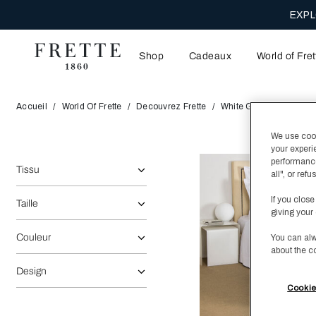
EXPL
Shop
Cadeaux
World of Fret
Accueil
World Of Frette
Decouvrez Frette
White Glove Services
We use cooki
your experi
La sélection de l'option reflétera les données présentes dans
Affiner par:
performance
Tissu
all", or re
If you close
Taille
giving your 
Couleur
You can alw
about the c
Design
Cookie