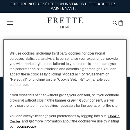
EXPLORE NOTRE SÉLECTION INSTANTS D'ÉTÉ. ACHETEZ
MAINTENANT.
We use cookies, including third party cookies, for operational
purposes, statistical analysis, to personalise your experience, provide
you with marketing content tailored to your interests, and to analyse
the performance of our website and advertising campaigns. You can
accept these cookies by clicking "Accept all", or refuse them on
"Reject all" or clicking on the "Cookie Settings" to manage your
preferences.
Recevez avant tout le monde les infos sur
If you close this banner without giving your consent, or if you continue
browsing without closing the banner or giving your consent, we will
les nouveautés et les initiatives
only use the technical cookies necessary for the operation of the site.
exclusives
You can always manage your preferences by logging into our
Cookie
and get more information about the cookies we use by visiting
Center
our
COOKIE POLICY .