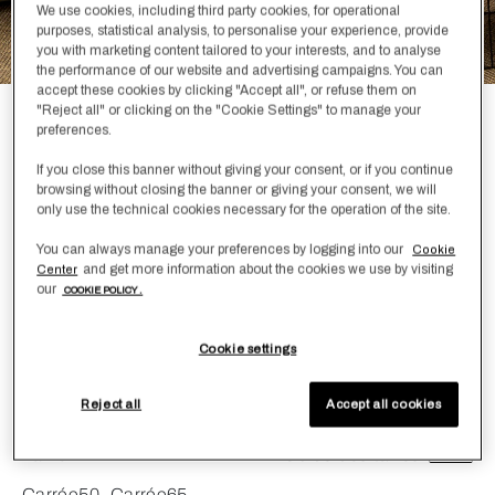
We use cookies, including third party cookies, for operational
purposes, statistical analysis, to personalise your experience, provide
you with marketing content tailored to your interests, and to analyse
the performance of our website and advertising campaigns. You can
accept these cookies by clicking "Accept all", or refuse them on
"Reject all" or clicking on the "Cookie Settings" to manage your
Luxury Cashmere Velvet Coussin
preferences.
Décoratif
If you close this banner without giving your consent, or if you continue
browsing without closing the banner or giving your consent, we will
400,00 €
only use the technical cookies necessary for the operation of the site.
You can always manage your preferences by logging into our
Cookie
Créé pour ajouter une touche de chaleur à la chambre à
and get more information about the cookies we use by visiting
Center
coucher, notre coussin décoratif Luxury Cashmere Velvet
our
COOKIE POLICY .
complète tout naturellement les styles contemporains.
Coussin non fourni.
Cookie settings
Couleur
Dusty Mauve
Reject all
Accept all cookies
Taille
Guide des tailles
Carrée50
Carrée65