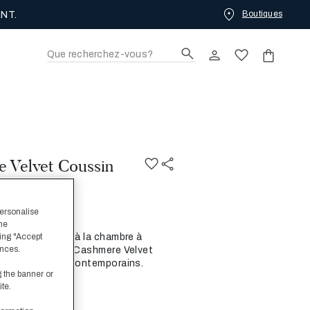
Boutiques
. ACHETEZ.
 Velvet Coussin
personalise
the
ing "Accept
uche de chaleur à la chambre à
ences.
écoratif Luxury Cashmere Velvet
ent les styles contemporains.
g the banner or
ite.