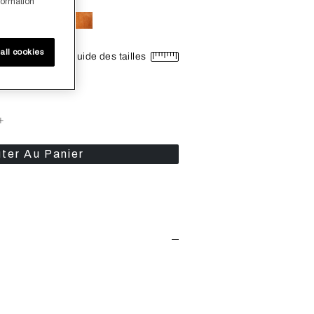
formation
all cookies
Guide des tailles
+
ter Au Panier