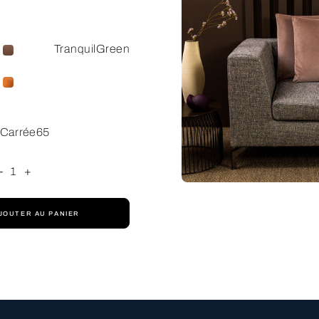
TranquilGreen
Carrée65
-
1
+
JOUTER AU PANIER