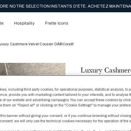
E LA LIVRAISON GRATUITE SUR VOS COMMANDES À PRIX PLEIN
te
Hospitality
Frette Icons
uxury Cashmere Velvet Coussin DÃ©coratif
Luxury Cashmere
Décoratif
330,00 €
es, including third party cookies, for operational purposes, statistical analysis, to 
ence, provide you with marketing content tailored to your interests, and to analyse 
 of our website and advertising campaigns. You can accept these cookies by click
Créé pour ajouter une to
fuse them on "Reject all" or clicking on the "Cookie Settings" to manage your prefer
coucher, notre coussin d
complète tout naturellem
 this banner without giving your consent, or if you continue browsing without closin
Coussin non fourni.
consent, we will only use the technical cookies necessary for the operation of the s
Couleur
HeatherGrey