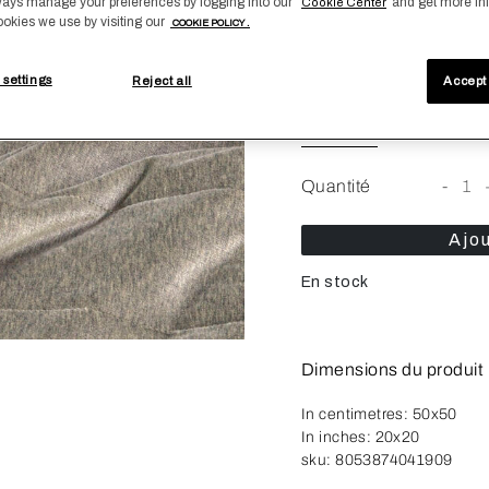
ays manage your preferences by logging into our
and get more in
Cookie Center
ookies we use by visiting our
COOKIE POLICY .
 settings
Reject all
Accept 
Taille
Carrée50
Carrée65
Quantité
-
1
Ajou
En stock
Dimensions du produit
In centimetres:
50x50
In inches:
20x20
sku:
8053874041909