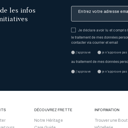
de les infos
Entrez votre adresse email
nitiatives
Je déclare avoir lu et compris 
le traitement de mes données personn
contacter via courrier et email
j'approuve
je n'approuve pas
au traitement de mes données personn
j'approuve
je n'approuve pas
NTS
DÉCOUVREZ FRETTE
INFORMATION
ter
Notre Héritage
Trouver une Bout
 retours
Care Guide
Hôtellerie