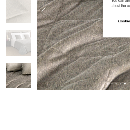
You can alw
about the c
Cookie