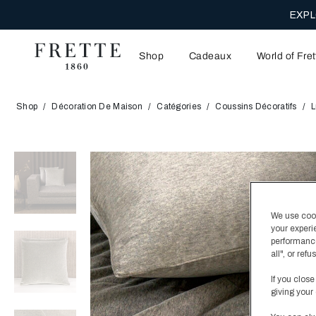
PROFITEZ D
Shop
Cadeaux
World of Fret
Shop
Décoration De Maison
Catégories
Coussins Décoratifs
L
We use cooki
your experi
performance
all", or re
If you close
giving your 