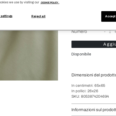
ookies we use by visiting our
COOKIE POLICY .
Taglia
 settings
Reject all
Accept 
Quadrato65
Numero
-
1
Aggiu
Disponibile
Dimensioni del prodott
In centimetri:
65x65
In pollici:
26x26
SKU:
8053874204694
Informazioni sul prodot