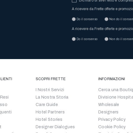
Dichiaro di aver letto e compre
A ricevere da Frette offerte e promozi
Do il consenso
Non do il conse
A ricevere da Frette offerte e promozi
Do il consenso
Non do il conse
LIENTI
SCOPRI FRETTE
INFORMAZIONI
I Nostri Servizi
Cerca una Bouti
 Resi
La Nostra Storia
Divisione Hospita
esso
Care Guide
Wholesale
quenti
Hotel Partners
Designers
Hotel Stories
Privacy Policy
t
Designer Dialogues
Cookie Policy