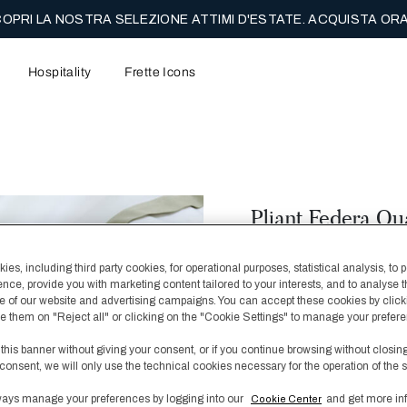
OPRI LA NOSTRA SELEZIONE ATTIMI D'ESTATE. ACQUISTA ORA
Hospitality
Frette Icons
Pliant Federa Qu
€ 180,00
€ 300,00
es, including third party cookies, for operational purposes, statistical analysis, to 
La federa quadrata Pliant
ence, provide you with marketing content tailored to your interests, and to analyse 
 of our website and advertising campaigns. You can accept these cookies by click
unita, un tessuto morbid
fuse them on "Reject all" or clicking on the "Cookie Settings" to manage your prefer
letto Pliant per completar
 this banner without giving your consent, or if you continue browsing without closin
Colore
Ivory/Tranquil Gr
consent, we will only use the technical cookies necessary for the operation of the s
ays manage your preferences by logging into our
and get more in
Cookie Center