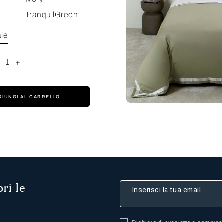
TranquilGreen
ale
-
1
+
GIUNGI AL CARRELLO
ri le
Inserisci la tua email