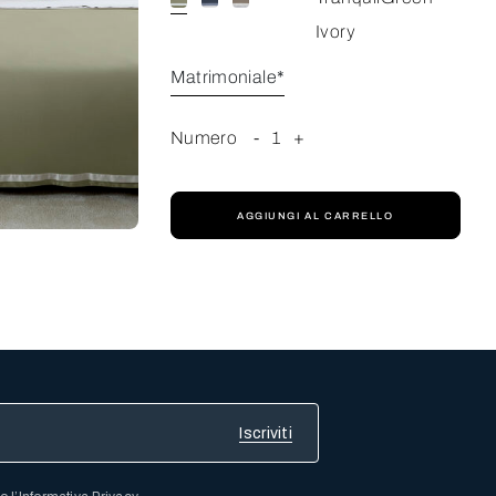
Ivory
Matrimoniale*
Numero
-
1
+
AGGIUNGI AL CARRELLO