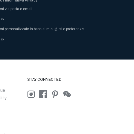
so
l’Informativa Privacy
oni via posta e email
nso
oni personalizzate in base ai miei gusti e preferenze
nso
STAY CONNECTED
que
lity