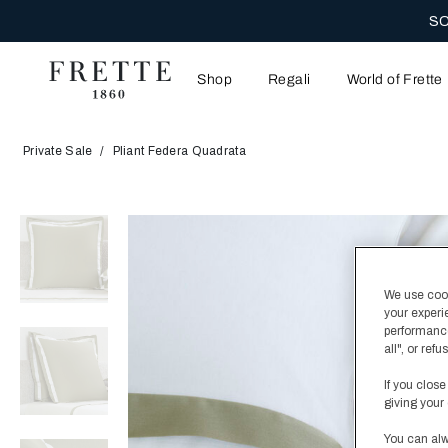
SC
Shop
Regali
World of Frette
Private Sale
Pliant Federa Quadrata
We use cooki
your experi
performance
all", or re
If you close
giving your 
You can alw