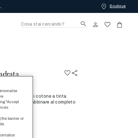
Boutique
.
adrata
personalise
 è in puro raso di cotone a tinta
the
ing "Accept
o e setoso. Da abbinare al completo
ences.
e il look.
g the banner or
een
ite.
formation