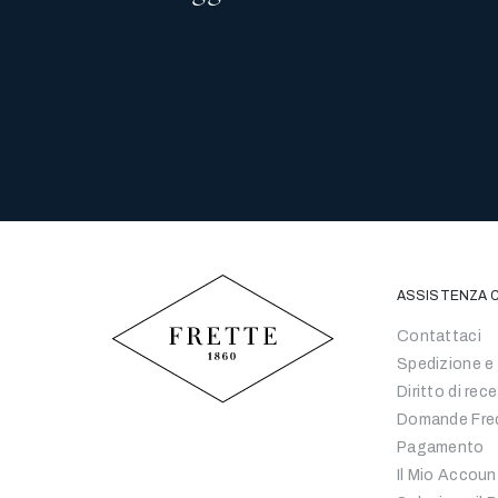
ASSISTENZA C
Contattaci
Spedizione e
Diritto di rec
Domande Fre
Pagamento
Il Mio Accoun