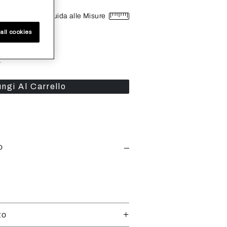
Guida alle Misure
all cookies
+
ngi Al Carrello
o
to