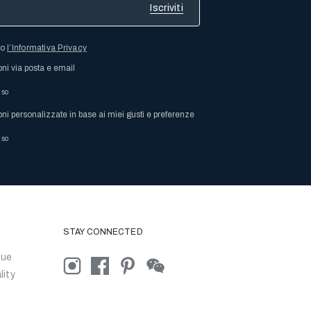
so
l’Informativa Privacy
oni via posta e email
nso
oni personalizzate in base ai miei gusti e preferenze
nso
STAY CONNECTED
que
lity