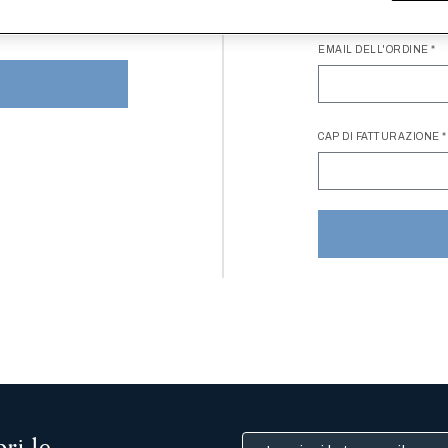
TICATO LA PASSWORD?
EMAIL DELL'ORDINE
CAP DI FATTURAZIONE
ri le
Inserisci la tua email