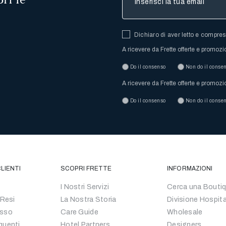
Dichiaro di aver letto e compre
A ricevere da Frette offerte e promozi
Do il consenso
Non do il conse
A ricevere da Frette offerte e promozi
Do il consenso
Non do il conse
LIENTI
SCOPRI FRETTE
INFORMAZIONI
I Nostri Servizi
Cerca una Bouti
 Resi
La Nostra Storia
Divisione Hospita
esso
Care Guide
Wholesale
quenti
Hotel Partners
Designers