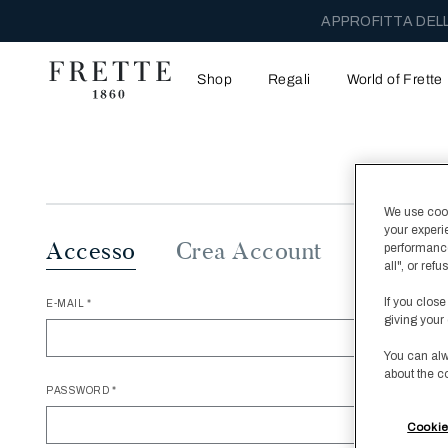
APPROFITTA DELL
Shop
Regali
World of Frette
We use cooki
your experi
Accesso
Crea Account
performance
all", or re
If you close
E-MAIL
giving your 
You can alw
about the c
PASSWORD
Cookie