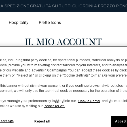
A SPEDIZIONE GRATUITA SU TUTTI GLI ORDINI A PREZZO PIEN
Hospitality
Frette Icons
IL MIO ACCOUNT
es, including third party cookies, for operational purposes, statistical analysis, to 
ence, provide you with marketing content tailored to your interests, and to analyse 
Verifica L'o
 of our website and advertising campaigns. You can accept these cookies by click
fuse them on "Reject all" or clicking on the "Cookie Settings" to manage your prefer
 this banner without giving your consent, or if you continue browsing without closin
* indicates a requi
consent, we will only use the technical cookies necessary for the operation of the s
Verifica il tuo ord
ays manage your preferences by logging into our
and get more in
Cookie Center
numero di ordine e 
ookies we use by visiting our
COOKIE POLICY .
NUMERO D'ORDINE
 settings
Reject all
Accept 