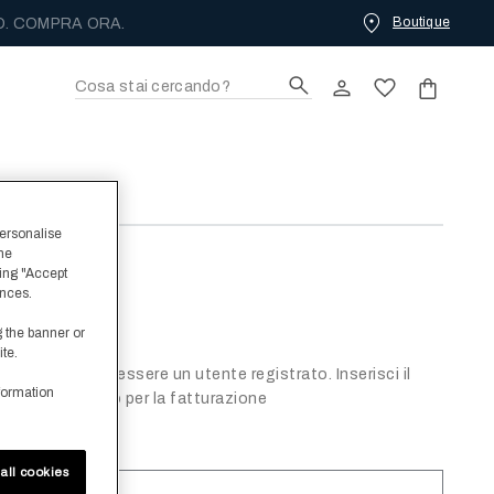
Boutique
O. COMPRA ORA.
personalise
the
rdine
ing "Accept
ences.
g the banner or
red form field
ite.
ine, anche senza essere un utente registrato. Inserisci il
formation
il CAP utilizzato per la fatturazione
all cookies