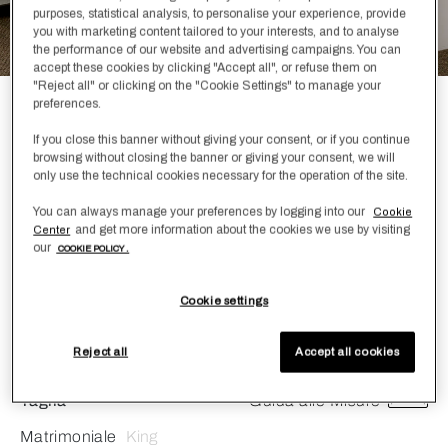
purposes, statistical analysis, to personalise your experience, provide
you with marketing content tailored to your interests, and to analyse
the performance of our website and advertising campaigns. You can
accept these cookies by clicking "Accept all", or refuse them on
"Reject all" or clicking on the "Cookie Settings" to manage your
preferences.
Essence Completo Letto
If you close this banner without giving your consent, or if you continue
€ 600,00
€ 1.000,00
browsing without closing the banner or giving your consent, we will
only use the technical cookies necessary for the operation of the site.
Contraddistinti da un bordo audace e da un elegante
You can always manage your preferences by logging into our
Cookie
dettaglio lineare, gli elementi della collezione Essence
and get more information about the cookies we use by visiting
Center
possono essere abbinati tra loro per dare vita a un look
our
COOKIE POLICY .
contemporaneo, oppure affiancarsi a jacquard
complementari per un arredo di grande impatto.
Cookie settings
Colore
Bianco/Ghiaccio
Reject all
Accept all cookies
Taglia
Guida alle Misure
Matrimoniale
King