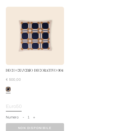
DECO CUSCINO DECORATIVO 004
€ 500,00
Blue-Cream
Euro50
Numero
-
1
+
NON DISPONIBILE