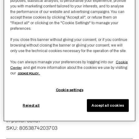
purposes, statistical analysis, to personalise your experience, provide
Colore
Blue-Cream
you with marketing content tailored to your interests, and to analyse
the performance of our website and advertising campaigns. You can
accept these cookies by clicking "Accept all", or refuse them on
"Reject all" or clicking on the "Cookie Settings" to manage your
Taglia
preferences.
TagliaUnica
If you close this banner without giving your consent, or if you continue
browsing without closing the banner or giving your consent, we will
only use the technical cookies necessary for the operation of the site.
Numero
-
1
+
You can always manage your preferences by logging into our
Cookie
and get more information about the cookies we use by visiting
Center
Aggiungi alla lista dei
Aggiungi Al Carrello
our
COOKIE POLICY .
desideri
Cookie settings
Dimensioni del prodotto
Reject all
Accept all cookies
In centimetri:
135x220
In pollici:
53x87
SKU:
8053874203703