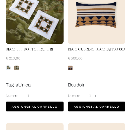
DECO SET SOTTOBICCHIERI
DECO CUSCINO DECORATIVO 003
€ 210,00
€ 500,00
PineForest-Tan
TagliaUnica
Boudoir
Numero
-
1
+
Numero
-
1
+
AGGIUNGI AL CARRELLO
AGGIUNGI AL CARRELLO