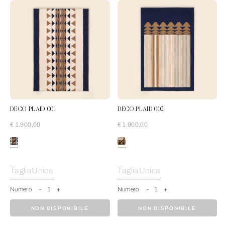
DECO PLAID 001
DECO PLAID 002
€ 1.900,00
€ 1.900,00
Cream-Blue
TagliaUnica
TagliaUnica
Numero
-
1
+
Numero
-
1
+
NON DISPONIBILE
NON DISPONIBILE