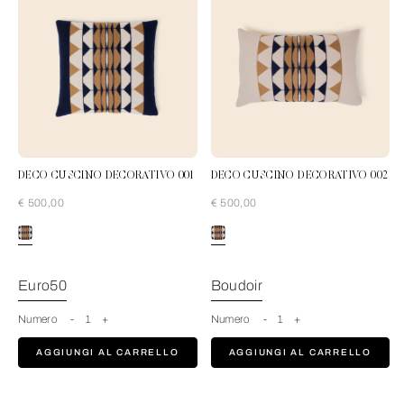
DECO CUSCINO DECORATIVO 001
DECO CUSCINO DECORATIVO 002
€ 500,00
€ 500,00
Blue-Tan
Euro50
Boudoir
Numero
-
1
+
Numero
-
1
+
AGGIUNGI AL CARRELLO
AGGIUNGI AL CARRELLO