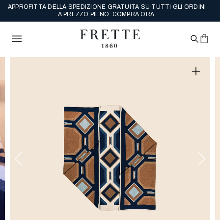
APPROFITTA DELLA SPEDIZIONE GRATUITA SU TUTTI GLI ORDINI
A PREZZO PIENO. COMPRA ORA.