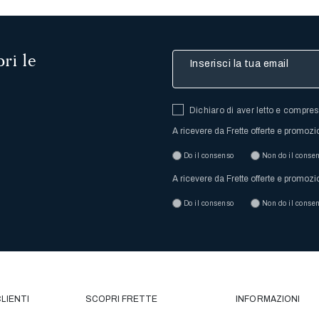
ri le
Inserisci la tua email
Dichiaro di aver letto e compre
A ricevere da Frette offerte e promozi
Do il consenso
Non do il conse
A ricevere da Frette offerte e promozi
Do il consenso
Non do il conse
LIENTI
SCOPRI FRETTE
INFORMAZIONI