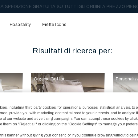
A SPEDIZIONE GRATUITA SU TUTTI GLI ORDINI A PREZZO PIEN
Hospitality
Frette Icons
Risultati di ricerca per:
l contenuto principale della pagina
Organic Cotton
Personali
es, including third party cookies, for operational purposes, statistical analysis, to 
ence, provide you with marketing content tailored to your interests, and to analyse 
 of our website and advertising campaigns. You can accept these cookies by click
fuse them on "Reject all" or clicking on the "Cookie Settings" to manage your prefer
 this banner without giving your consent, or if you continue browsing without closin