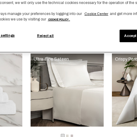
consent, we will only use the technical cookies necessary for the operation of the s
ays manage your preferences by logging into our
and get more in
Cookie Center
i aggiornerà l'immagine del prodotto
s
Selezionando il colore si aggiornerà l'immagine del
Available Colors
Selezionando
Availab
o-
nco-
Ecru
ookies we use by visiting our
COOKIE POLICY .
oCenere
nco
 Letto
Naturalismo Completo Letto
Uni
 settings
Reject all
Accept 
00
€ 3.460,00
Ultra-Fine Sateen
Crispy Per
i aggiornerà l'immagine del prodotto
s
Selezionando il colore si aggiornerà l'immagine del
Available Colors
Selezionando
Availab
eBeige
glio
Bianco
Milk
Moonstone