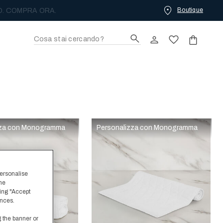
Boutique
O. COMPRA ORA.
zza con Monogramma
Personalizza con Monogramma
personalise
the
ing "Accept
ences.
g the banner or