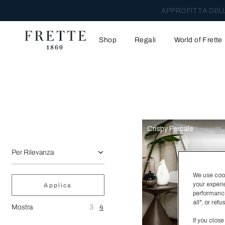
APPROFITTA DELL
Shop
Regali
World of Frette
La selezione dell'opzione rifletterà i dati presenti nell'area de
Affina la ricerca:
Crispy Percale
We use cooki
your experi
Applica
performance
all", or re
Mostra
3
4
If you close