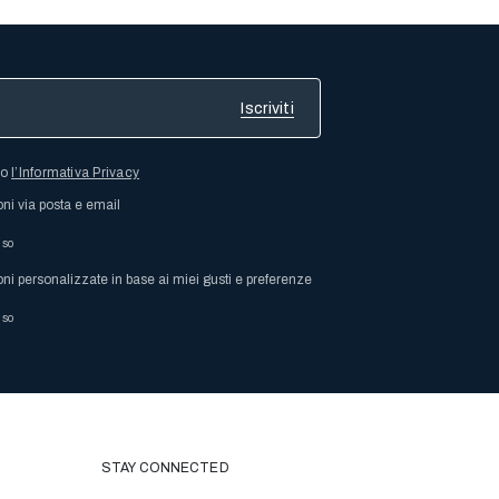
so
l’Informativa Privacy
oni via posta e email
nso
oni personalizzate in base ai miei gusti e preferenze
nso
STAY CONNECTED