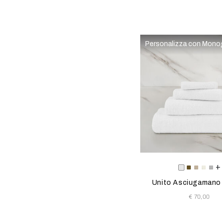
Personalizza con Mon
Selezionando il colore s
Available Color
+
Bianco
Olive
Savag
Milk
Clif
Gr
Unito Asciugamano
€ 70,00