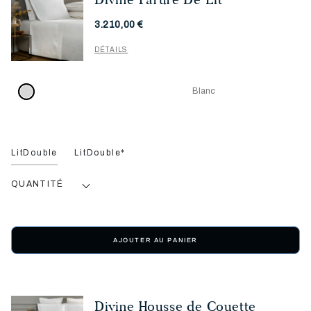
3.210,00 €
DÉTAILS
Blanc
LitDouble
LitDouble*
QUANTITÉ
AJOUTER AU PANIER
Divine Housse de Couette