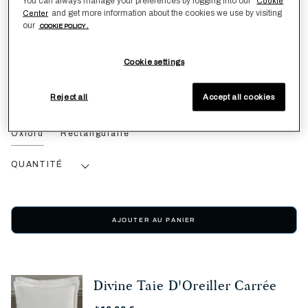
You can always manage your preferences by logging into our
Cookie
350,00 €
and get more information about the cookies we use by visiting
Center
our
COOKIE POLICY .
DÉTAILS
Cookie settings
BlancOptique
Reject all
Accept all cookies
Oxford
Rectangulaire
QUANTITÉ
AJOUTER AU PANIER
Divine Taie D'Oreiller Carrée