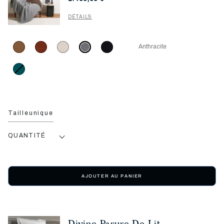
DÉTAILS
Anthracite
Tailleunique
QUANTITÉ
AJOUTER AU PANIER
Divine Parure De Lit