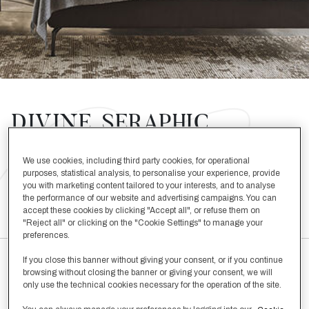
DIVINE, SERAPHIC,
STRING, PURE CASHMERE
We use cookies, including third party cookies, for operational
purposes, statistical analysis, to personalise your experience, provide
you with marketing content tailored to your interests, and to analyse
ACHETER LE LOOK
the performance of our website and advertising campaigns. You can
accept these cookies by clicking "Accept all", or refuse them on
"Reject all" or clicking on the "Cookie Settings" to manage your
preferences.
If you close this banner without giving your consent, or if you continue
browsing without closing the banner or giving your consent, we will
only use the technical cookies necessary for the operation of the site.
Divine Taie D'Oreiller