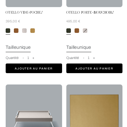
OTELLO VIDE-POCHES
OTELLO PORTE-MOUCHOIRS
395,00 €
495,00 €
ForestGreen
Tailleunique
Tailleunique
Quantité
-
1
+
Quantité
-
1
+
AJOUTER AU PANIER
AJOUTER AU PANIER