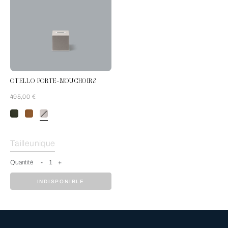
OTELLO PORTE-MOUCHOIRS
495,00 €
GrisClair
Tailleunique
Quantité
-
1
+
INDISPONIBLE