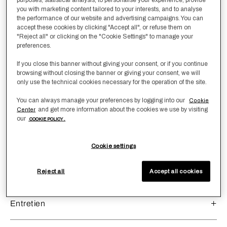
you with marketing content tailored to your interests, and to analyse
the performance of our website and advertising campaigns. You can
Quantité
-
1
+
accept these cookies by clicking "Accept all", or refuse them on
"Reject all" or clicking on the "Cookie Settings" to manage your
Ajouter à la liste de
preferences.
Ajouter Au Panier
souhaits
If you close this banner without giving your consent, or if you continue
browsing without closing the banner or giving your consent, we will
only use the technical cookies necessary for the operation of the site.
Dimensions du produit
You can always manage your preferences by logging into our
Cookie
and get more information about the cookies we use by visiting
Center
In centimetres:
19x22x32
our
COOKIE POLICY .
In inches:
7,5x 8,7x12,6
sku:
8053874396634
Cookie settings
Information sur le produit
Reject all
Accept all cookies
Entretien