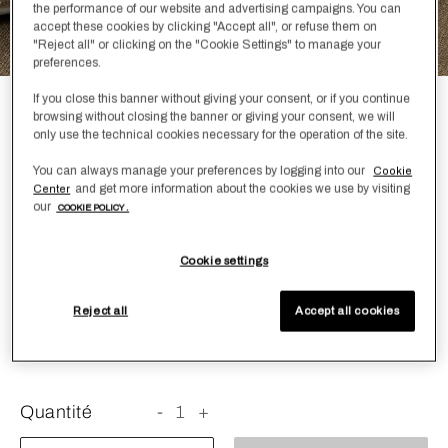
the performance of our website and advertising campaigns. You can
accept these cookies by clicking "Accept all", or refuse them on
"Reject all" or clicking on the "Cookie Settings" to manage your
preferences.
If you close this banner without giving your consent, or if you continue
Luxury Glimmer Housse De Couette
browsing without closing the banner or giving your consent, we will
only use the technical cookies necessary for the operation of the site.
N/A
You can always manage your preferences by logging into our
Cookie
and get more information about the cookies we use by visiting
Center
La housse de couette Luxury Glimmer apporte
our
COOKIE POLICY .
naturellement une touche d’éclat à votre chambre à
coucher. Cette housse de couette est composée d’un
sublime mélange de soie, de coton et de lin. Pour compléter
Cookie settings
le look, associez la taie d’oreiller carrée Luxury Glimmer.
Reject all
Accept all cookies
Couleur
Taille
Guide des tailles
Quantité
-
1
+