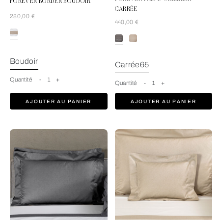
FOREVER BORDER BOUDOIR
CARRÉE
280,00 €
440,00 €
Light Beige/Beige
Boudoir
Carrée65
Quantité
-
1
+
Quantité
-
1
+
AJOUTER AU PANIER
AJOUTER AU PANIER