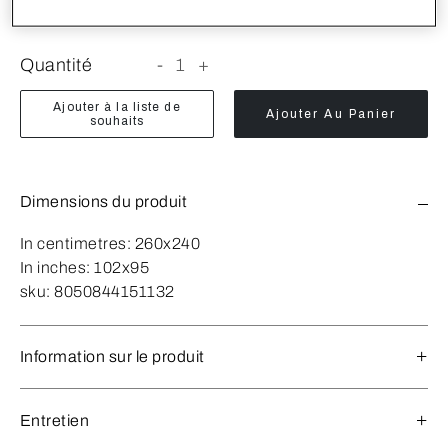
LitDouble King
Quantité
-
1
+
Ajouter à la liste de
Ajouter Au Panier
souhaits
Dimensions du produit
In centimetres:
260x240
In inches:
102x95
sku:
8050844151132
Information sur le produit
Entretien