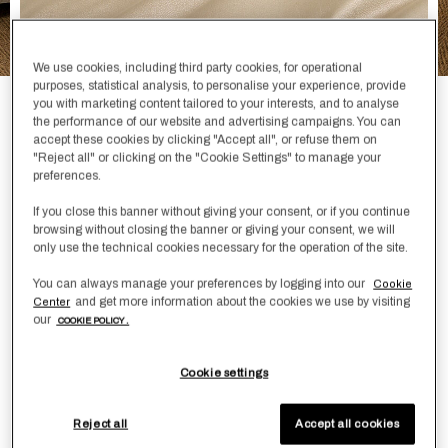
We use cookies, including third party cookies, for operational
purposes, statistical analysis, to personalise your experience, provide
you with marketing content tailored to your interests, and to analyse
Forever Housse de Couette
the performance of our website and advertising campaigns. You can
accept these cookies by clicking "Accept all", or refuse them on
2.280,00 €
"Reject all" or clicking on the "Cookie Settings" to manage your
preferences.
Emmitouflez-vous dans la housse de couette Forever
If you close this banner without giving your consent, or if you continue
romantique et minimaliste, somptueusement douce. Une
browsing without closing the banner or giving your consent, we will
délicate fantaisie effet chagrin est tissée dans le satin de
only use the technical cookies necessary for the operation of the site.
coton jacquard.
You can always manage your preferences by logging into our
Cookie
Découvrez plus de détails sur ce tissu
and get more information about the cookies we use by visiting
Center
our
COOKIE POLICY .
Couleur
BeigeClair -Beige
Cookie settings
Taille
Guide des tailles
Reject all
Accept all cookies