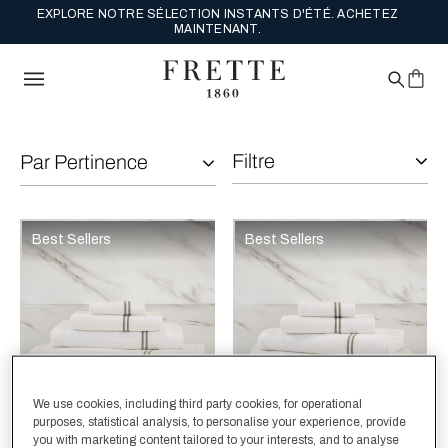
EXPLORE NOTRE SÉLECTION INSTANTS D'ÉTÉ. ACHETEZ
MAINTENANT.
Filtre
Par Pertinence
La sélection de l'option reflétera les données présentes dans la 
Affiner par:
Best Sellers
Best Sellers
We use cookies, including third party cookies, for operational
purposes, statistical analysis, to personalise your experience, provide
you with marketing content tailored to your interests, and to analyse
La sélection de la couleur mettra à jour l'image du produit
Available Colors
Blanc-
White-
Blanc-
Blanc-
La sélection de la couleur mettr
Available Colors
Blanc-
White-
Blanc-