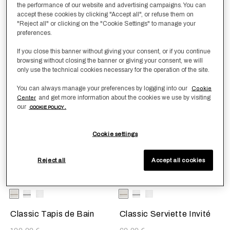
Kaki
AshGrey
BleuMarine
Blanc
Kaki
AshGrey
Blanc
the performance of our website and advertising campaigns. You can
accept these cookies by clicking "Accept all", or refuse them on
Classic Drap de Bain
Classic Serviette De
"Reject all" or clicking on the "Cookie Settings" to manage your
Douche
preferences.
150,00 €
100,00 €
If you close this banner without giving your consent, or if you continue
browsing without closing the banner or giving your consent, we will
only use the technical cookies necessary for the operation of the site.
You can always manage your preferences by logging into our
Cookie
Best Sellers
Best Sellers
and get more information about the cookies we use by visiting
Center
our
COOKIE POLICY .
Cookie settings
Reject all
Accept all cookies
La sélection de la couleur mettra à jour l'image du produit
Available Colors
Blanc-
White-
Blanc-
La sélection de la couleur mettr
Available Colors
Blanc-
White-
Blanc-
Kaki
AshGrey
Blanc
Kaki
AshGrey
Blanc
Classic Tapis de Bain
Classic Serviette Invité