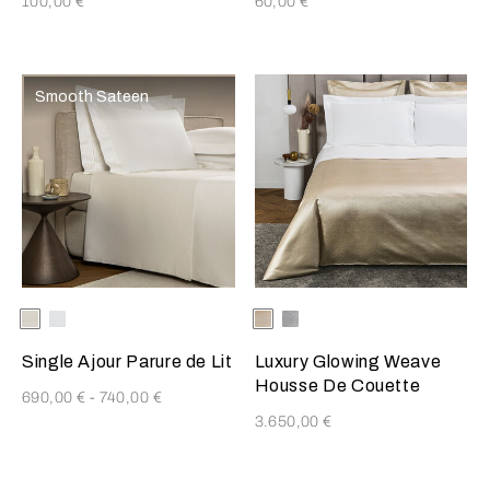
100,00 €
60,00 €
Smooth Sateen
La sélection de la couleur mettra à jour l'image du produit
Available Colors
Milk
Blanc
La sélection de la couleur mettr
Available Colors
Savage
Cliff
Beige
Grey
Single Ajour Parure de Lit
Luxury Glowing Weave
Housse De Couette
690,00 €
-
740,00 €
3.650,00 €