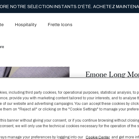
ORE NOTRE SÉLECTION INSTANTS D'ÉTÉ. ACHETEZ MAINTENA
te
Hospitality
Frette Icons
re
Emone Long Mo
325,00 €
es, including third party cookies, for operational purposes, statistical analysis, to 
Le Peignoir Emone est un
ence, provide you with marketing content tailored to your interests, and to analyse 
dans une teinte bleue c
 of our website and advertising campaigns. You can accept these cookies by click
sur le haut et de passepo
fuse them on "Reject all" or clicking on the "Cookie Settings" to manage your prefer
coton est confectionné 
incontournable cosy de 
 this banner without giving your consent, or if you continue browsing without closin
consent, we will only use the technical cookies necessary for the operation of the s
incluse. Jusqu'à épuise
ays manage your preferences by logging into our
and get more in
Cookie Center
Le mannequin mesure 187 