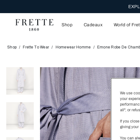
EXPL
Shop
Cadeaux
World of Fret
Shop
Frette To Wear
Homewear Homme
Emone Robe De Chamb
We use cooki
your experi
performance
all", or re
If you close
giving your 
You can alw