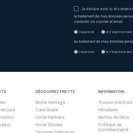
Je déclare avoir lu et compris 
le traitement de mes données personn
contacter via courrier et email
j'approuve
je n'approuve pas
au traitement de mes données personn
j'approuve
je n'approuve pas
NTS
DÉCOUVREZ FRETTE
INFORMATION
ter
Notre Héritage
Trouver une Bout
 retours
Care Guide
Hôtellerie
actation
Hotel Partners
Ventes de Gros
s plus
Hotel Stories
Politique de
Confidentialité
Designer Dialogues