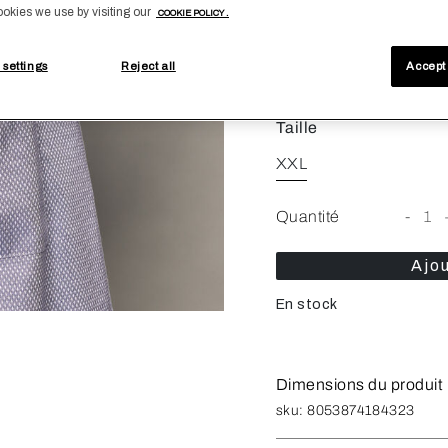
ookies we use by visiting our
COOKIE POLICY .
Couleur
Bleu
 settings
Reject all
Accept 
Taille
XXL
Quantité
-
1
Ajou
En stock
Dimensions du produit
sku:
8053874184323