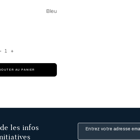
Bleu
-
1
+
JOUTER AU PANIER
de les infos
Entrez votre adresse email
nitiatives