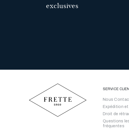
exclusives
SERVICE CLIE
Nous Contac
Expédition et
Droit de rétr
Questions le
fréquentes